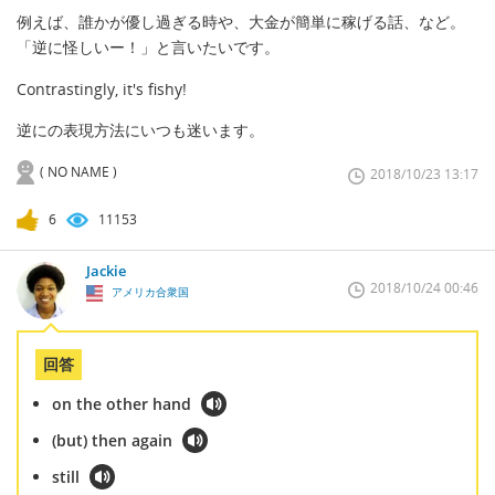
例えば、誰かが優し過ぎる時や、大金が簡単に稼げる話、など。
「逆に怪しいー！」と言いたいです。
Contrastingly, it's fishy!
逆にの表現方法にいつも迷います。
( NO NAME )
2018/10/23 13:17
6
11153
Jackie
2018/10/24 00:46
アメリカ合衆国
回答
on the other hand
(but) then again
still