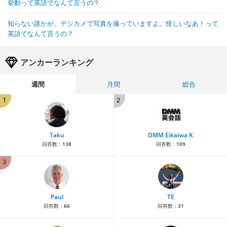
挙動って英語でなんて言うの？
知らない誰かが、デジカメで写真を撮っていますよ。怪しいなあ！って
英語でなんて言うの？
アンカーランキング
週間
月間
総合
1
2
Taku
DMM Eikaiwa K
回答数：
138
回答数：
109
3
Paul
TE
回答数：
66
回答数：
31