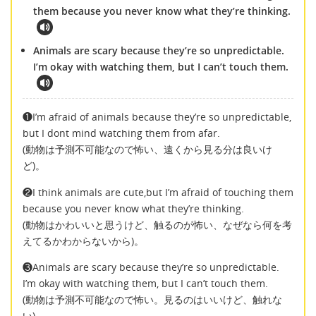
them because you never know what they’re thinking.
Animals are scary because they’re so unpredictable.
I’m okay with watching them, but I can’t touch them.
❶I’m afraid of animals because they’re so unpredictable,
but I dont mind watching them from afar.
(動物は予測不可能なので怖い、遠くから見る分は良いけ
ど)。
❷I think animals are cute,but I’m afraid of touching them
because you never know what they’re thinking.
(動物はかわいいと思うけど、触るのが怖い、なぜなら何を考
えてるかわからないから)。
❸Animals are scary because they’re so unpredictable.
I’m okay with watching them, but I can’t touch them.
(動物は予測不可能なので怖い。見るのはいいけど、触れな
い)。