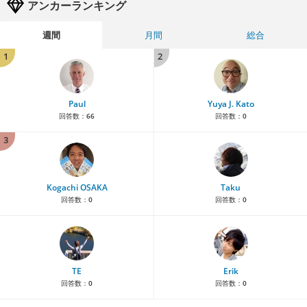
アンカーランキング
週間
月間
総合
1
2
Paul
Yuya J. Kato
回答数：
66
回答数：
0
3
Kogachi OSAKA
Taku
回答数：
0
回答数：
0
TE
Erik
回答数：
0
回答数：
0