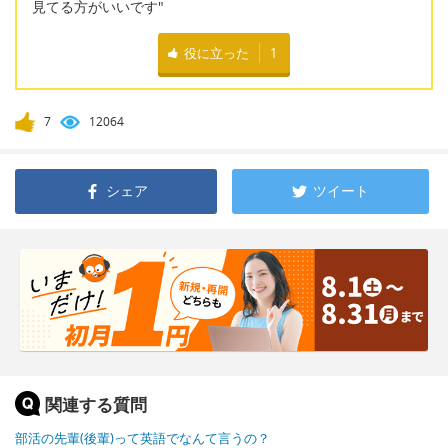
見てる方がいいです"
役に立った
1
7
12064
シェア
ツイート
関連する質問
部活の先輩(後輩)って英語でなんて言うの？