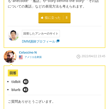
も"anecdote"「逸話」や"story behind the story"「その話
についての裏話」などの表現方法も考えられます。
役に立った
8
回答したアンカーのサイト
DMM講師プロフィール
Colaccino N
2022/04/22 23:45
アメリカ合衆国
回答
tidbit
blurb
ご質問ありがとうございます。