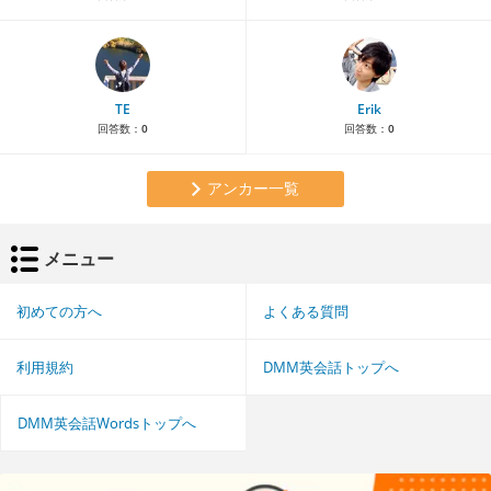
TE
Erik
回答数：
0
回答数：
0
アンカー一覧
メニュー
初めての方へ
よくある質問
利用規約
DMM英会話トップへ
DMM英会話Wordsトップへ