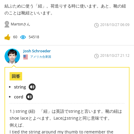
結ぶために使う「紐」。荷造りする時に使います。あと、靴の紐
のことは靴紐といいます。
Martonさん
2018/10/27 06:09
60
54518
Josh Schroeder
2018/10/27 21:12
アメリカ合衆国
回答
string
cord
1.) string (紐) 「紐」は英語でstringと言います。靴の紐は
shoe laceとよべます。Laceはstringと同じ意味です。
例えば、
I tied the string around my thumb to remember the