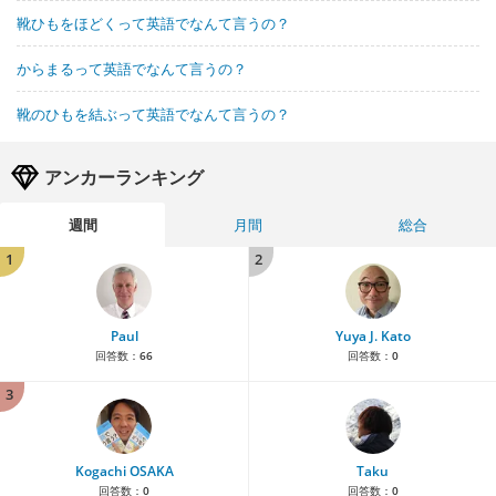
靴ひもをほどくって英語でなんて言うの？
からまるって英語でなんて言うの？
靴のひもを結ぶって英語でなんて言うの？
アンカーランキング
週間
月間
総合
1
2
Paul
Yuya J. Kato
回答数：
66
回答数：
0
3
Kogachi OSAKA
Taku
回答数：
0
回答数：
0