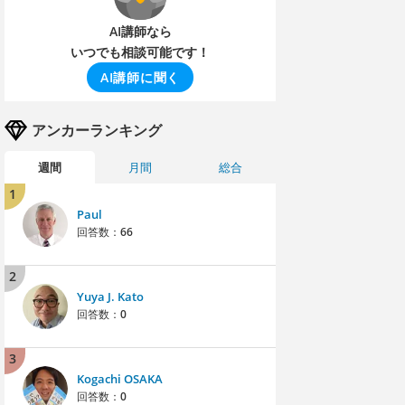
AI講師なら
いつでも相談可能です！
AI講師に聞く
アンカーランキング
週間
月間
総合
1
Paul
回答数：
66
2
Yuya J. Kato
回答数：
0
3
Kogachi OSAKA
回答数：
0