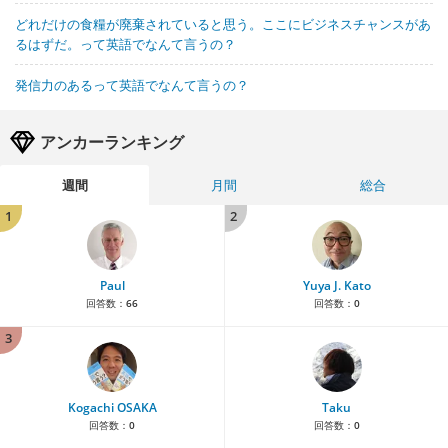
どれだけの食糧が廃棄されていると思う。ここにビジネスチャンスがあ
るはずだ。って英語でなんて言うの？
発信力のあるって英語でなんて言うの？
アンカーランキング
週間
月間
総合
1
2
Paul
Yuya J. Kato
回答数：
66
回答数：
0
3
Kogachi OSAKA
Taku
回答数：
0
回答数：
0