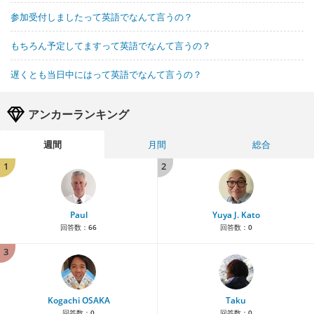
参加受付しましたって英語でなんて言うの？
もちろん予定してますって英語でなんて言うの？
遅くとも当日中にはって英語でなんて言うの？
アンカーランキング
週間
月間
総合
1
2
Paul
Yuya J. Kato
回答数：
66
回答数：
0
3
Kogachi OSAKA
Taku
回答数：
0
回答数：
0