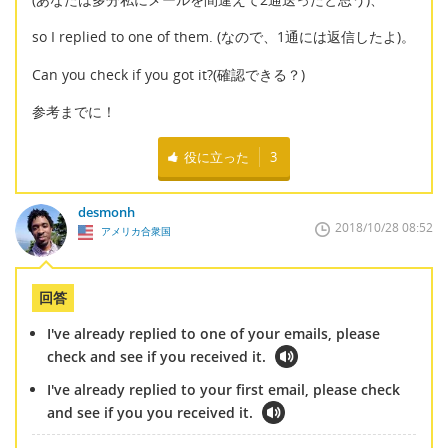
so I replied to one of them. (なので、1通には返信したよ)。
Can you check if you got it?(確認できる？)
参考までに！
役に立った
3
desmonh
2018/10/28 08:52
アメリカ合衆国
回答
I've already replied to one of your emails, please
check and see if you received it.
I've already replied to your first email, please check
and see if you you received it.