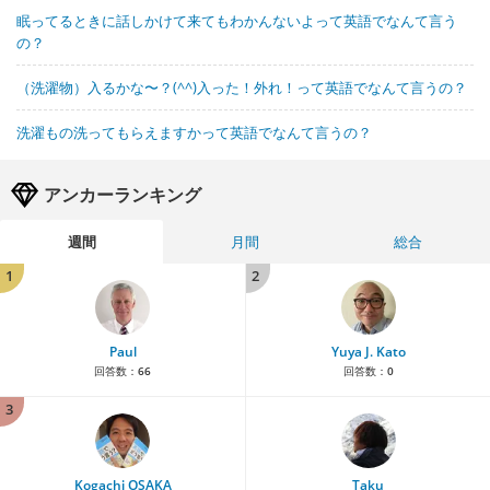
眠ってるときに話しかけて来てもわかんないよって英語でなんて言う
の？
（洗濯物）入るかな〜？(^^)入った！外れ！って英語でなんて言うの？
洗濯もの洗ってもらえますかって英語でなんて言うの？
アンカーランキング
週間
月間
総合
1
2
Paul
Yuya J. Kato
回答数：
66
回答数：
0
3
Kogachi OSAKA
Taku