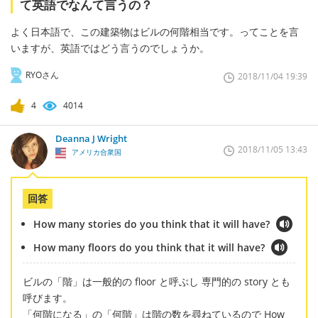
て英語でなんて言うの？
よく日本語で、この建築物はビルの何階相当です。ってことを言
いますが、英語ではどう言うのでしょうか。
RYOさん
2018/11/04 19:39
4
4014
Deanna J Wright
2018/11/05 13:43
アメリカ合衆国
回答
How many stories do you think that it will have?
How many floors do you think that it will have?
ビルの「階」は一般的の floor と呼ぶし 専門的の story とも
呼びます。
「何階になる」の「何階」は階の数を尋ねているので How