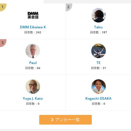
1
2
DMM Eikaiwa K
Taku
回答数：
242
回答数：
187
3
Paul
TE
回答数：
66
回答数：
31
Yuya J. Kato
Kogachi OSAKA
回答数：
0
回答数：
0
アンカー一覧