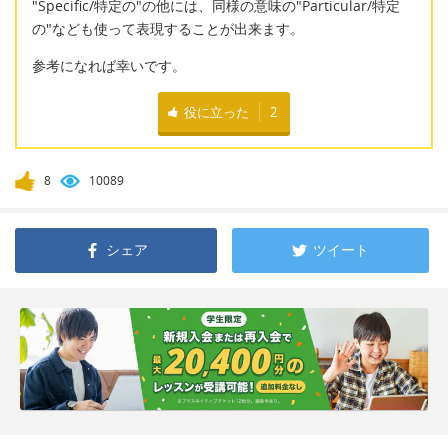
"Specific/特定の"の他には、同様の意味の"Particular/特定
の"なども使って表現することが出来ます。
参考になれば幸いです。
役に立った
2
8
10089
シェア
ツイート