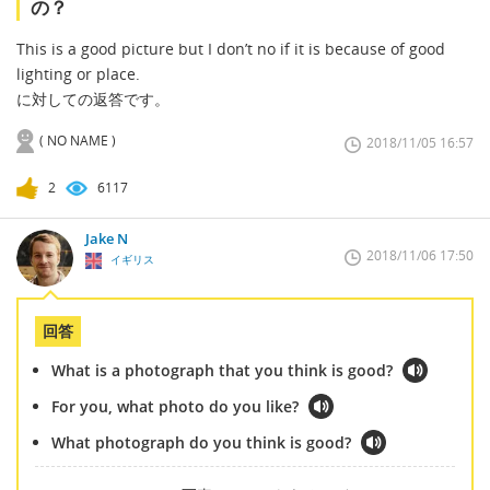
の？
This is a good picture but I don’t no if it is because of good
lighting or place.
に対しての返答です。
( NO NAME )
2018/11/05 16:57
2
6117
Jake N
2018/11/06 17:50
イギリス
回答
What is a photograph that you think is good?
For you, what photo do you like?
What photograph do you think is good?