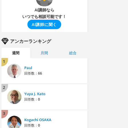
AI講師なら
いつでも相談可能です！
AI講師に聞く
アンカーランキング
週間
月間
総合
1
Paul
回答数：
66
2
Yuya J. Kato
回答数：
0
3
Kogachi OSAKA
回答数：
0