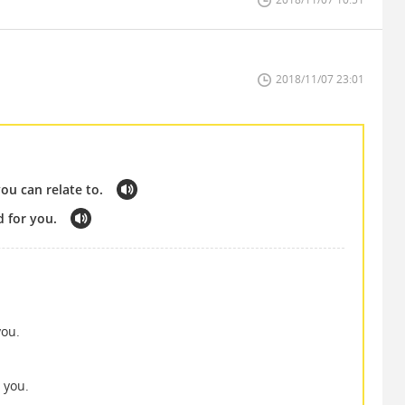
2018/11/07 23:01
u can relate to.
d for you.
you.
 you.