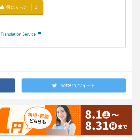
役に立った
2
 Translation Service
Twitterで
ツイート