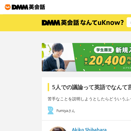
5人での議論って英語でなんて
苦手なことを説明しようとしたらどういうふ
Fumiyaさん
Akiko Shibahara