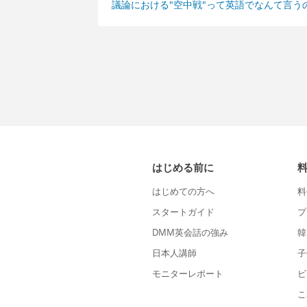
議論における"空中戦"って英語でなんて言う
はじめる前に
はじめての方へ
料
スタートガイド
プ
DMM英会話の強み
韓
日本人講師
子
モニターレポート
ビ
こ