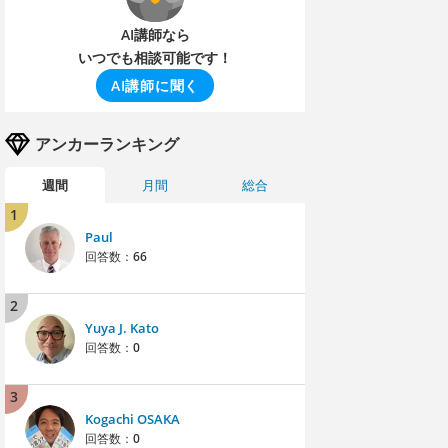
AI講師なら
いつでも相談可能です！
AI講師に聞く
アンカーランキング
週間
月間
総合
1
Paul
回答数：
66
2
Yuya J. Kato
回答数：
0
3
Kogachi OSAKA
回答数：
0