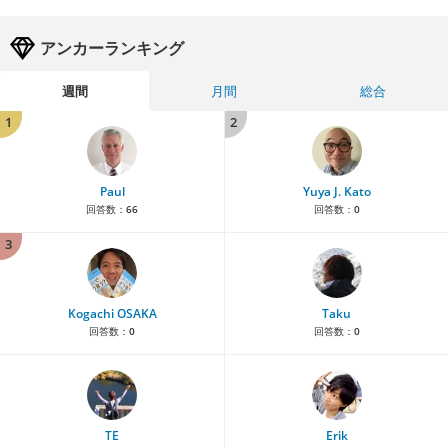
アンカーランキング
週間
月間
総合
1
2
Paul
Yuya J. Kato
回答数：
66
回答数：
0
3
Kogachi OSAKA
Taku
回答数：
0
回答数：
0
TE
Erik