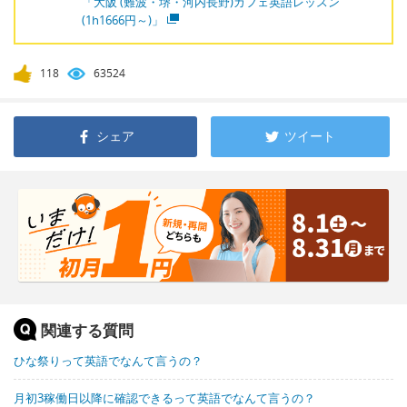
「大阪 (難波・堺・河内長野)カフェ英語レッスン
(1h1666円～)」
118
63524
シェア
ツイート
関連する質問
ひな祭りって英語でなんて言うの？
月初3稼働日以降に確認できるって英語でなんて言うの？