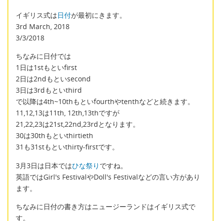
イギリス式は
日付
が最初にきます。
3rd March, 2018
3/3/2018
ちなみに日付では
1日は1stもといfirst
2日は2ndもといsecond
3日は3rdもといthird
で以降は4th~10thもといfourthやtenthなどと続きます。
11,12,13は11th, 12th,13thですが
21,22,23は21st,22nd,23rdとなります。
30は30thもといthirtieth
31も31stもといthirty-firstです。
3月3日は日本では
ひな祭り
ですね。
英語ではGirl's FestivalやDoll's Festivalなどの言い方があり
ます。
ちなみに日付の書き方はニュージーランドはイギリス式で
す。