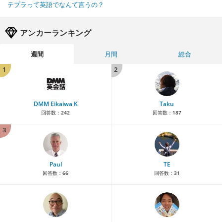
テプラって英語でなんて言うの？
アンカーランキング
週間
月間
総合
1
2
DMM Eikaiwa K
Taku
回答数：
242
回答数：
187
3
Paul
TE
回答数：
66
回答数：
31