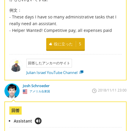
例文：
- These days I have so many administrative tasks that I
really need an assistant.
- Helper Wanted! Competitive pay; all expenses paid
役に立った
5
回答したアンカーのサイト
Julian Israel YouTube Channel
Josh Schroeder
2018/11/11 23:00
アメリカ合衆国
回答
Assistant