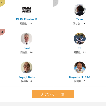
1
2
DMM Eikaiwa K
Taku
回答数：
242
回答数：
187
3
Paul
TE
回答数：
66
回答数：
31
Yuya J. Kato
Kogachi OSAKA
回答数：
0
回答数：
0
アンカー一覧