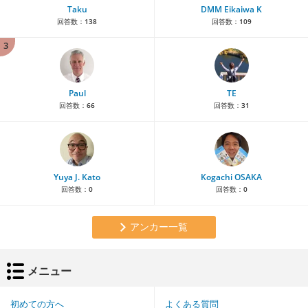
Taku
DMM Eikaiwa K
回答数：
138
回答数：
109
3
Paul
TE
回答数：
66
回答数：
31
Yuya J. Kato
Kogachi OSAKA
回答数：
0
回答数：
0
アンカー一覧
メニュー
初めての方へ
よくある質問