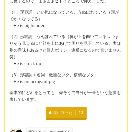
に反するので、まぁまぁヒドイところで抑えました。
（1）形容詞 いい気になっている、うぬぼれている（頭が
でかくなってる）
He is bigheaded.
（2）形容詞 うぬぼれている（鼻が上を向いている→つま
りそう見えるほど顔を上にあげて周りを見下している。実は
別の意味もあるけど個人ポリシー違反になるので言いません
笑）
He is stuck up.
（3）形容詞＋名詞 傲慢なブタ、横柄なブタ
He is an arrogant pig.
基本的にどれをとっても、偉そうで自分が一番という態度を
表しています。
役に立った
10
回答したアンカーのサイト