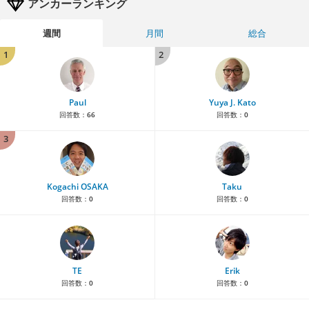
アンカーランキング
週間
月間
総合
1
2
Paul
Yuya J. Kato
回答数：
66
回答数：
0
3
Kogachi OSAKA
Taku
回答数：
0
回答数：
0
TE
Erik
回答数：
0
回答数：
0