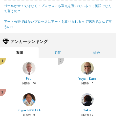
ゴールが全てではなくてプロセスにも重点を置いているって英語でなん
て言うの？
アート分野ではないプロセスにアートを取り入れるって英語でなんて言
うの？
アンカーランキング
週間
月間
総合
1
2
Paul
Yuya J. Kato
回答数：
66
回答数：
0
3
Kogachi OSAKA
Taku
回答数：
0
回答数：
0