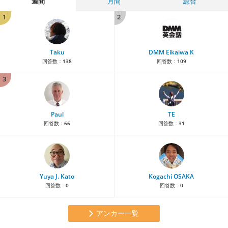
週間
月間
総合
1
2
Taku
DMM Eikaiwa K
回答数：
138
回答数：
109
3
Paul
TE
回答数：
66
回答数：
31
Yuya J. Kato
Kogachi OSAKA
回答数：
0
回答数：
0
アンカー一覧