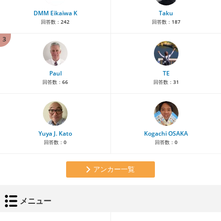
DMM Eikaiwa K
Taku
回答数：
242
回答数：
187
3
Paul
TE
回答数：
66
回答数：
31
Yuya J. Kato
Kogachi OSAKA
回答数：
0
回答数：
0
アンカー一覧
メニュー