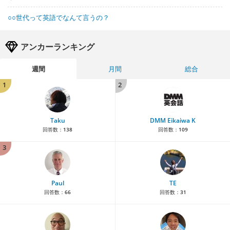
○○世代って英語でなんて言うの？
アンカーランキング
週間
月間
総合
1
2
Taku
DMM Eikaiwa K
回答数：
138
回答数：
109
3
Paul
TE
回答数：
66
回答数：
31