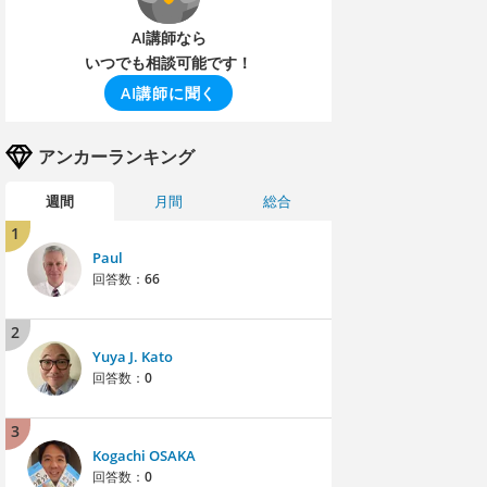
AI講師なら
いつでも相談可能です！
AI講師に聞く
アンカーランキング
週間
月間
総合
1
Paul
回答数：
66
2
Yuya J. Kato
回答数：
0
3
Kogachi OSAKA
回答数：
0