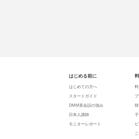
はじめる前に
はじめての方へ
料
スタートガイド
プ
DMM英会話の強み
韓
日本人講師
子
モニターレポート
ビ
こ