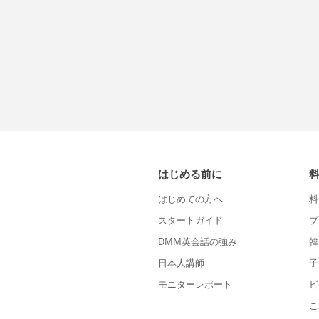
はじめる前に
はじめての方へ
料
スタートガイド
プ
DMM英会話の強み
韓
日本人講師
子
モニターレポート
ビ
こ