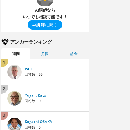
AI講師なら
いつでも相談可能です！
AI講師に聞く
アンカーランキング
週間
月間
総合
1
Paul
回答数：
66
2
Yuya J. Kato
回答数：
0
3
Kogachi OSAKA
回答数：
0