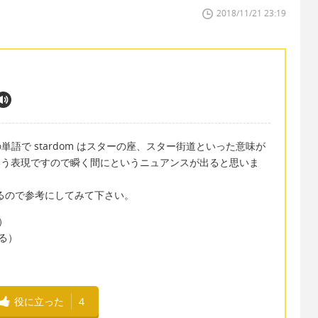
2018/11/21 23:19
の単語で stardom はスターの座、スター街道といった意味が
ちにという表現ですので瞬く間にというニュアンスが出ると思いま
があるので参考にしてみて下さい。
す）
がる）
役に立った
4