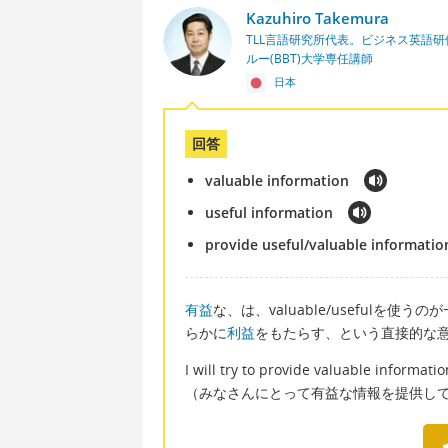
Kazuhiro Takemura
TLL言語研究所代表。ビジネス英語
ルー(BBT)大学専任講師
日本
回答
valuable information
useful information
provide useful/valuable informatio
有益
な、は、valuable/usefulを使う
らかに
利益
をもたらす、という直接的な
I will try to provide valuable information
（みなさんにとって有益な情報を提供し