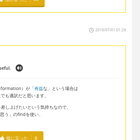
2016/07/01 01:29
seful.
rmation）が「
有益
な」という場合は
ョンの点でも適訳だと思います。
を差し上げたいという気持ちなので、
思う」のfindを使い、
役に立った
8