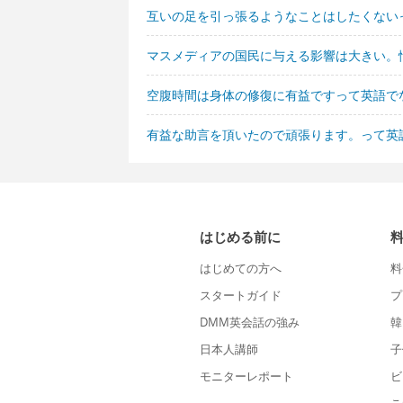
互いの足を引っ張るようなことはしたくない
マスメディアの国民に与える影響は大きい。
空腹時間は身体の修復に有益ですって英語で
有益な助言を頂いたので頑張ります。って英
はじめる前に
はじめての方へ
料
スタートガイド
プ
DMM英会話の強み
韓
日本人講師
子
モニターレポート
ビ