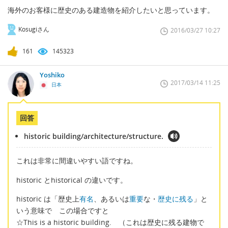
海外のお客様に歴史のある建造物を紹介したいと思っています。
Kosugiさん
2016/03/27 10:27
161
145323
Yoshiko
2017/03/14 11:25
日本
回答
historic building/architecture/structure.
これは非常に間違いやすい語ですね。
historic とhistorical の違いです。
historic は「歴史上
有名
、あるいは
重要
な・
歴史に残る
」と
いう意味で この場合ですと
☆This is a historic building. （これは歴史に残る建物で