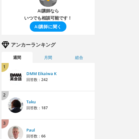
AI講師なら
いつでも相談可能です！
AI講師に聞く
アンカーランキング
週間
月間
総合
1
DMM Eikaiwa K
回答数：
242
2
Taku
回答数：
187
3
Paul
回答数：
66