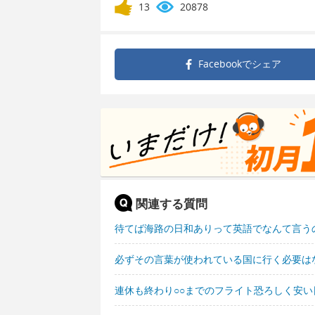
13
20878
Facebookで
シェア
関連する質問
待てば海路の日和ありって英語でなんて言う
必ずその言葉が使われている国に行く必要は
連休も終わり○○までのフライト恐ろしく安