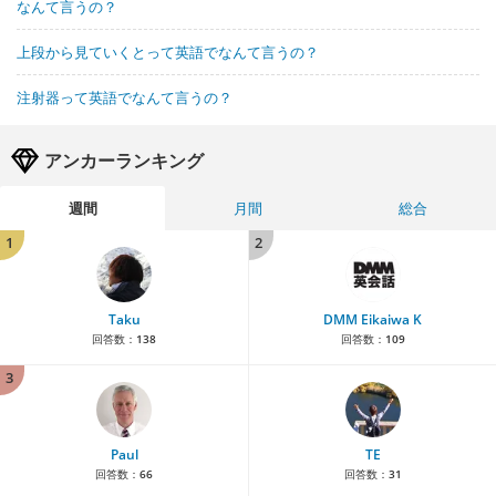
なんて言うの？
上段から見ていくとって英語でなんて言うの？
注射器って英語でなんて言うの？
アンカーランキング
週間
月間
総合
1
2
Taku
DMM Eikaiwa K
回答数：
138
回答数：
109
3
Paul
TE
回答数：
66
回答数：
31