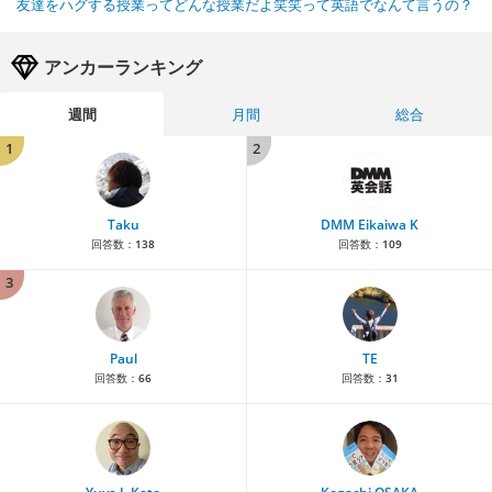
友達をハグする授業ってどんな授業だよ笑笑って英語でなんて言うの？
アンカーランキング
週間
月間
総合
1
2
Taku
DMM Eikaiwa K
回答数：
138
回答数：
109
3
Paul
TE
回答数：
66
回答数：
31