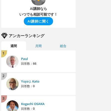
AI講師なら
いつでも相談可能です！
AI講師に聞く
アンカーランキング
週間
月間
総合
1
Paul
回答数：
66
2
Yuya J. Kato
回答数：
0
3
Kogachi OSAKA
回答数：
0