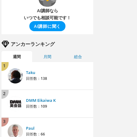
AI講師なら
いつでも相談可能です！
AI講師に聞く
アンカーランキング
週間
月間
総合
1
Taku
回答数：
138
2
DMM Eikaiwa K
回答数：
109
3
Paul
回答数：
66