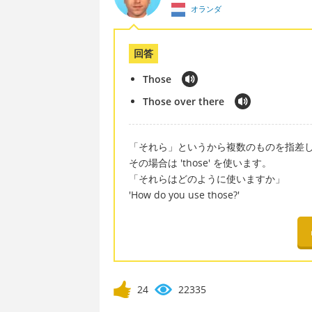
オランダ
回答
Those
Those over there
「それら」というから複数のものを指差
その場合は 'those' を使います。
「それらはどのように使いますか」
'How do you use those?'
24
22335