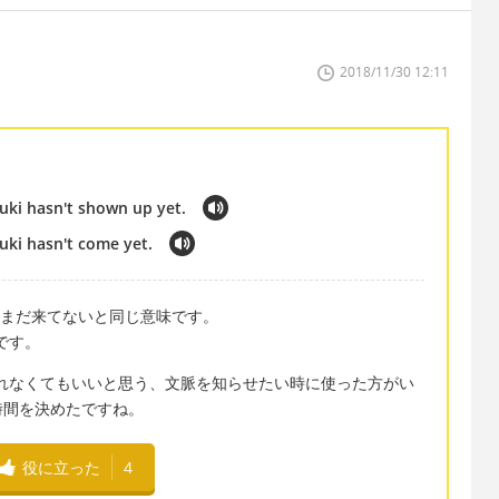
2018/11/30 12:11
zuki hasn't shown up yet.
zuki hasn't come yet.
句です。まだ来てないと同じ意味です。
訳です。
れても入れなくてもいいと思う、文脈を知らせたい時に使った方がい
時間を決めたですね。
役に立った
4