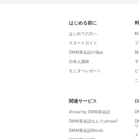
はじめる前に
はじめての方へ
料
スタートガイド
プ
DMM英会話の強み
韓
日本人講師
子
モニターレポート
ビ
こ
関連サービス
iKnow! by DMM英会話
D
DMM英会話なんてuknow?
D
り
DMM英会話Words
メ