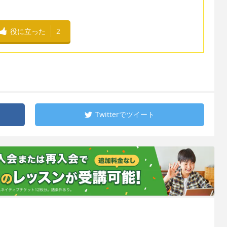
役に立った
2
Twitterで
ツイート