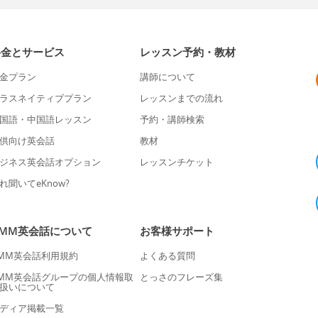
料金とサービス
レッスン予約・教材
金プラン
講師について
ラスネイティブプラン
レッスンまでの流れ
国語・中国語レッスン
予約・講師検索
供向け英会話
教材
ジネス英会話オプション
レッスンチケット
れ聞いてeKnow?
DMM英会話について
お客様サポート
MM英会話利用規約
よくある質問
MM英会話グループの個人情報取
とっさのフレーズ集
扱いについて
ディア掲載一覧