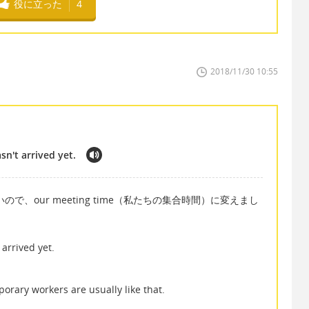
役に立った
4
2018/11/30 10:55
sn't arrived yet.
いので、our meeting time（私たちの集合時間）に変えまし
 arrived yet.
orary workers are usually like that.