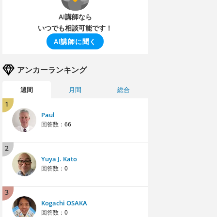
AI講師なら
いつでも相談可能です！
AI講師に聞く
アンカーランキング
週間
月間
総合
1
Paul
回答数：
66
2
Yuya J. Kato
回答数：
0
3
Kogachi OSAKA
回答数：
0