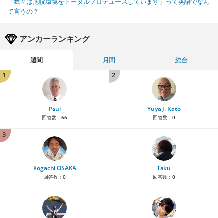
「我々は施設環境をトータルプロデュースしています」って英語でなん
て言うの？
アンカーランキング
週間
月間
総合
1
2
Paul
Yuya J. Kato
回答数：
66
回答数：
0
3
Kogachi OSAKA
Taku
回答数：
0
回答数：
0