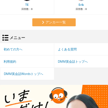
TE
Erik
回答数：
0
回答数：
0
アンカー一覧
メニュー
初めての方へ
よくある質問
利用規約
DMM英会話トップへ
DMM英会話Wordsトップへ