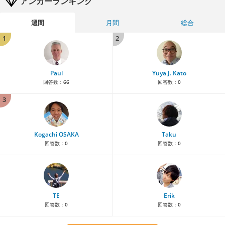
アンカーランキング
週間
月間
総合
1
2
Paul
Yuya J. Kato
回答数：
66
回答数：
0
3
Kogachi OSAKA
Taku
回答数：
0
回答数：
0
TE
Erik
回答数：
0
回答数：
0