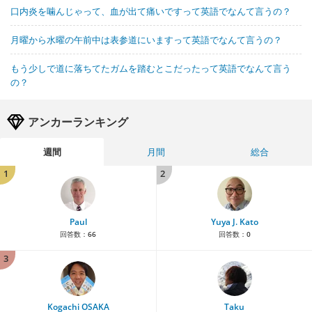
口内炎を噛んじゃって、血が出て痛いですって英語でなんて言うの？
月曜から水曜の午前中は表参道にいますって英語でなんて言うの？
もう少しで道に落ちてたガムを踏むとこだったって英語でなんて言う
の？
アンカーランキング
週間
月間
総合
1
2
Paul
Yuya J. Kato
回答数：
66
回答数：
0
3
Kogachi OSAKA
Taku