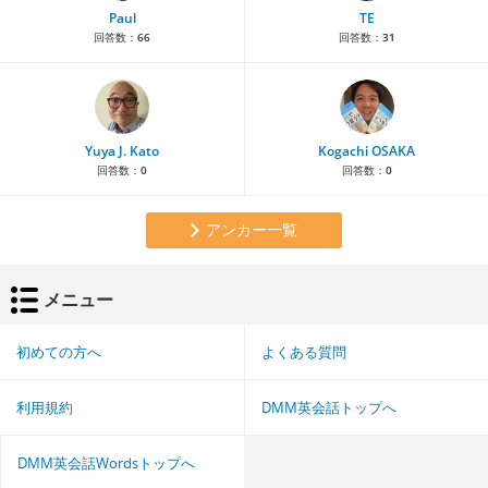
Paul
TE
回答数：
66
回答数：
31
Yuya J. Kato
Kogachi OSAKA
回答数：
0
回答数：
0
アンカー一覧
メニュー
初めての方へ
よくある質問
利用規約
DMM英会話トップへ
DMM英会話Wordsトップへ