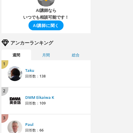
AI講師なら
いつでも相談可能です！
AI講師に聞く
アンカーランキング
週間
月間
総合
1
Taku
回答数：
138
2
DMM Eikaiwa K
回答数：
109
3
Paul
回答数：
66