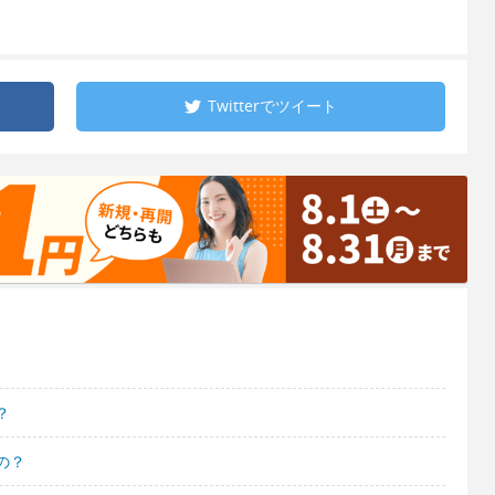
Twitterで
ツイート
？
の？