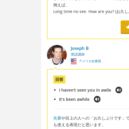
例えば、
Long time no see. How are you? (
Joseph B
英語講師
アメリカ合衆国
回答
I haven't seen you in awile
It's been awhile
先輩
や目上の人への「お久しぶりです」であれば、I
も使える表現だと思います。