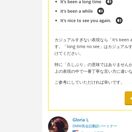
It's been a long time
It's been a while
It's nice to see you again.
カジュアルすぎない表現なら「It's been a wh
す。「long time no see」はカ
けてください。
特に「久しぶり」の意味ではありませんが、「It'
上の表現の中で一番丁寧な言い方に違い
ご参考にしていただければ幸いです。
Gloria L
DMM英会話翻訳パートナー