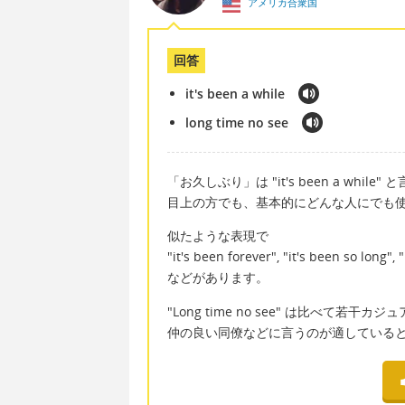
アメリカ合衆国
回答
it's been a while
long time no see
「お久しぶり」は "it's been a while
目上の方でも、基本的にどんな人にでも
似たような表現で
"it's been forever", "it's been so long", 
などがあります。
"Long time no see" は比べ
仲の良い同僚などに言うのが適している