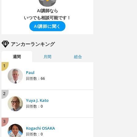
AI講師なら
いつでも相談可能です！
AI講師に聞く
アンカーランキング
週間
月間
総合
1
Paul
回答数：
66
2
Yuya J. Kato
回答数：
0
3
Kogachi OSAKA
回答数：
0