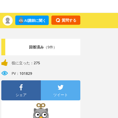
質問する
AI講師に聞く
回答済み
（9件）
役に立った：
275
PV：
101829
シェア
ツイート