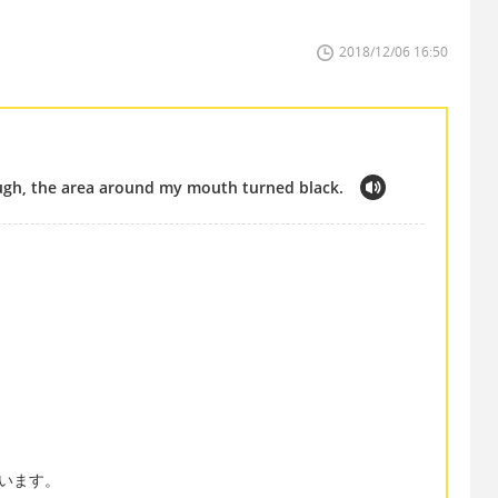
2018/12/06 16:50
ough, the area around my mouth turned black.
ています。