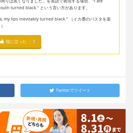
りは黒くなりました」を英語で表現する場合、"I ate
, my mouth turned black." という言い方があります。
asta, my lips inevitably turned black." （イカ墨のパスタを楽
。）
役に立った
1
Twitterで
ツイート