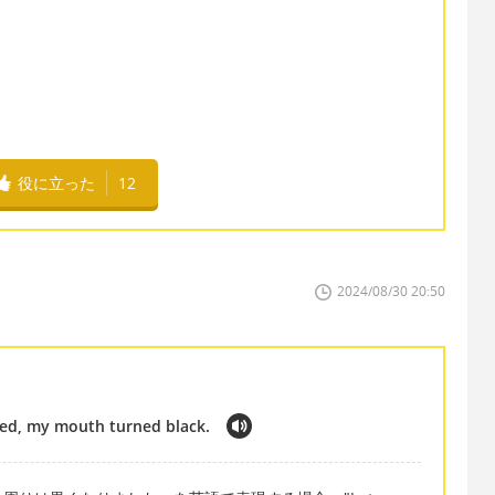
役に立った
12
2024/08/30 20:50
cted, my mouth turned black.