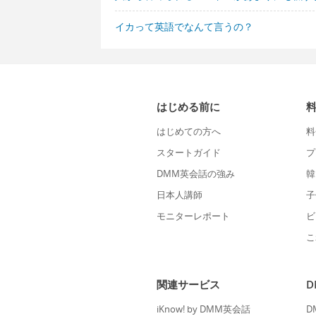
イカって英語でなんて言うの？
はじめる前に
はじめての方へ
料
スタートガイド
プ
DMM英会話の強み
韓
日本人講師
子
モニターレポート
ビ
こ
関連サービス
iKnow! by DMM英会話
D