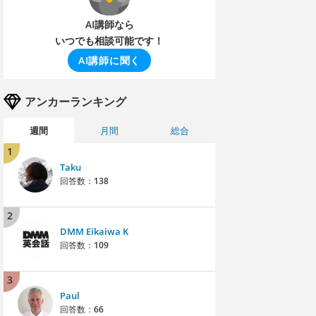
AI講師なら
いつでも相談可能です！
AI講師に聞く
アンカーランキング
週間
月間
総合
1
Taku
回答数：
138
2
DMM Eikaiwa K
回答数：
109
3
Paul
回答数：
66