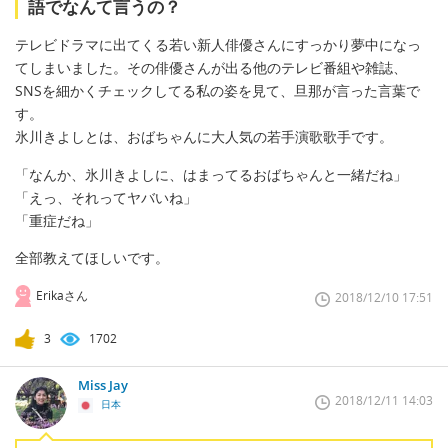
語でなんて言うの？
テレビドラマに出てくる若い新人俳優さんにすっかり夢中になっ
てしまいました。その俳優さんが出る他のテレビ番組や雑誌、
SNSを細かくチェックしてる私の姿を見て、旦那が言った言葉で
す。
氷川きよしとは、おばちゃんに大人気の若手演歌歌手です。
「なんか、氷川きよしに、はまってるおばちゃんと一緒だね」
「えっ、それってヤバいね」
「重症だね」
全部教えてほしいです。
Erikaさん
2018/12/10 17:51
3
1702
Miss Jay
2018/12/11 14:03
日本