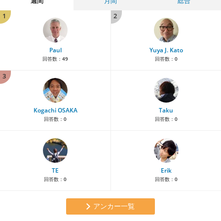
週間
月間
総合
1
2
Paul
Yuya J. Kato
回答数：
49
回答数：
0
3
Kogachi OSAKA
Taku
回答数：
0
回答数：
0
TE
Erik
回答数：
0
回答数：
0
アンカー一覧