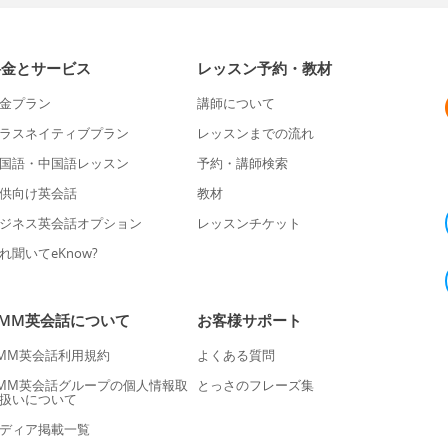
料金とサービス
レッスン予約・教材
金プラン
講師について
ラスネイティブプラン
レッスンまでの流れ
国語・中国語レッスン
予約・講師検索
供向け英会話
教材
ジネス英会話オプション
レッスンチケット
れ聞いてeKnow?
DMM英会話について
お客様サポート
MM英会話利用規約
よくある質問
MM英会話グループの個人情報取
とっさのフレーズ集
扱いについて
ディア掲載一覧