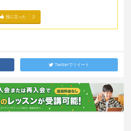
役に立った
2
Twitterで
ツイート