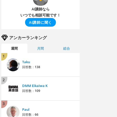
AI講師なら
いつでも相談可能です！
AI講師に聞く
アンカーランキング
週間
月間
総合
1
Taku
回答数：
138
2
DMM Eikaiwa K
回答数：
109
3
Paul
回答数：
66