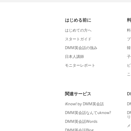
はじめる前に
はじめての方へ
料
スタートガイド
プ
DMM英会話の強み
韓
日本人講師
子
モニターレポート
ビ
こ
関連サービス
iKnow! by DMM英会話
D
DMM英会話なんてuknow?
D
り
DMM英会話Words
メ
DMM英会話Blog