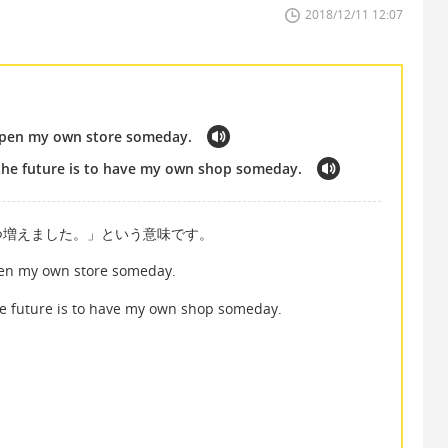
2018/12/11 12:07
open my own store someday.
 the future is to have my own shop someday.
つ増えました。」という意味です。
pen my own store someday.
he future is to have my own shop someday.