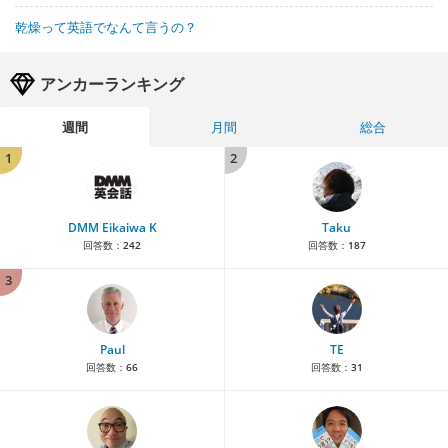
乾燥って英語でなんて言うの？
アンカーランキング
週間
月間
総合
1
2
DMM Eikaiwa K
Taku
回答数：
242
回答数：
187
3
Paul
TE
回答数：
66
回答数：
31