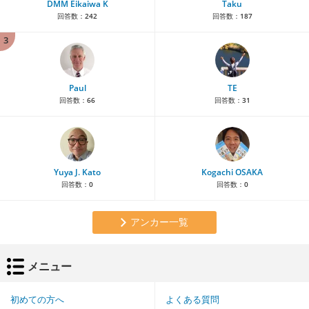
DMM Eikaiwa K
Taku
回答数：
242
回答数：
187
3
Paul
TE
回答数：
66
回答数：
31
Yuya J. Kato
Kogachi OSAKA
回答数：
0
回答数：
0
アンカー一覧
メニュー
初めての方へ
よくある質問