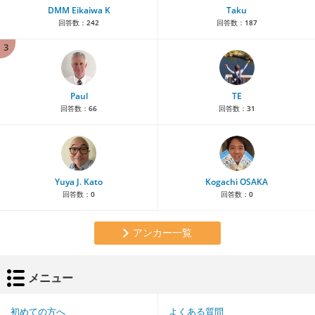
DMM Eikaiwa K
Taku
回答数：
242
回答数：
187
3
Paul
TE
回答数：
66
回答数：
31
Yuya J. Kato
Kogachi OSAKA
回答数：
0
回答数：
0
アンカー一覧
メニュー
初めての方へ
よくある質問