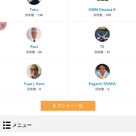
Taku
DMM Eikaiwa K
回答数：
138
回答数：
109
3
Paul
TE
回答数：
66
回答数：
31
Yuya J. Kato
Kogachi OSAKA
回答数：
0
回答数：
0
アンカー一覧
メニュー