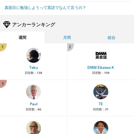
真面目に勉強しようって英語でなんて言うの？
アンカーランキング
週間
月間
総合
1
2
Taku
DMM Eikaiwa K
回答数：
138
回答数：
109
3
Paul
TE
回答数：
66
回答数：
31