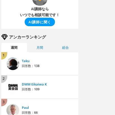
AI講師なら
いつでも相談可能です！
AI講師に聞く
アンカーランキング
週間
月間
総合
1
Taku
回答数：
138
2
DMM Eikaiwa K
回答数：
109
3
Paul
回答数：
66