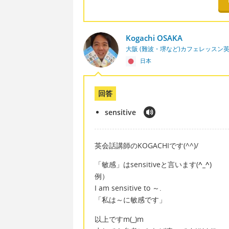
Kogachi OSAKA
大阪 (難波・堺など)カフェレッスン
日本
回答
sensitive
英会話講師のKOGACHIです(^^)/
「敏感」はsensitiveと言います(
^_^
)
例）
I am sensitive to ～.
「私は～に敏感です」
以上ですm(_)m