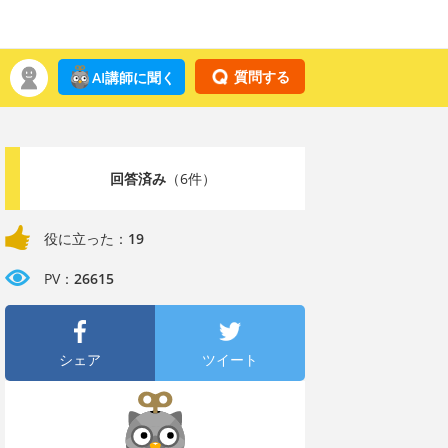
質問する
AI講師に聞く
回答済み
（6件）
役に立った：
19
PV：
26615
シェア
ツイート