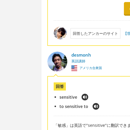
回答したアンカーのサイト
【
desmonh
英語講師
アメリカ合衆国
回答
sensitive
to sensitive to
「敏感」は英語で"sensitive"に翻訳でき