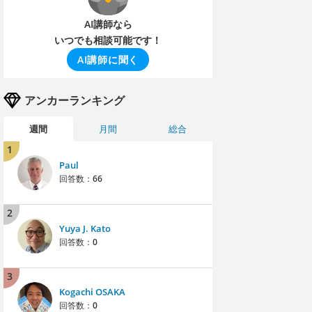
AI講師なら
いつでも相談可能です！
AI講師に聞く
アンカーランキング
週間
月間
総合
1
Paul
回答数：
66
2
Yuya J. Kato
回答数：
0
3
Kogachi OSAKA
回答数：
0