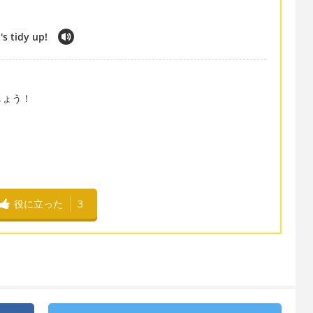
's tidy up!
しょう！
役に立った
3