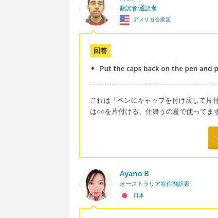
翻訳者/通訳者
アメリカ合衆国
回答
Put the caps back on the pen and 
これは「ペンにキャップを付け戻して片付けな
は○○を片付ける、仕舞うの意で使ってま
Ayano B
オーストラリア在住翻訳家
日本